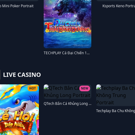
 Mini Poker Portrait
Ksports Keno Portra
TECHPLAY Cá Đại Chiến 1990 Portrait
LIVE CASINO
HOT
NEW
QTech Bắn Cá Khủng Long Portrait