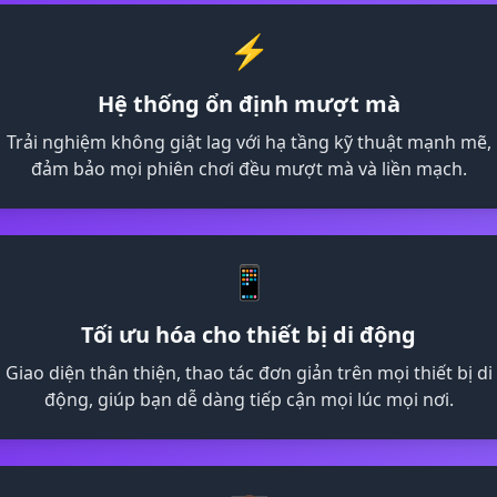
/2026 Ngo*** rut tien thanh cong 6,250,000 VND ✅
/2026 LyN*** nhan hoan tra 500,000 VND 🎊
⚡
/2026 LeM*** thang lon 12,300,000 VND 💰
/2026 VoL*** no hu 46,500,000 VND 🚀
Hệ thống ổn định mượt mà
/2026 PhamM*** rut tien thanh cong 5,600,000 VND 💸
/2026 HuynhN*** nhan thuong 950,000 VND 🎉
Trải nghiệm không giật lag với hạ tầng kỹ thuật mạnh mẽ,
/2026 DoT*** rut tien thanh cong 1,450,000 VND 💸
đảm bảo mọi phiên chơi đều mượt mà và liền mạch.
/2026 Luon*** no hu 57,500,000 VND 🚀
📱
Tối ưu hóa cho thiết bị di động
Giao diện thân thiện, thao tác đơn giản trên mọi thiết bị di
động, giúp bạn dễ dàng tiếp cận mọi lúc mọi nơi.