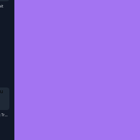
it
Techplay Ba Chu Không Trung Portrait